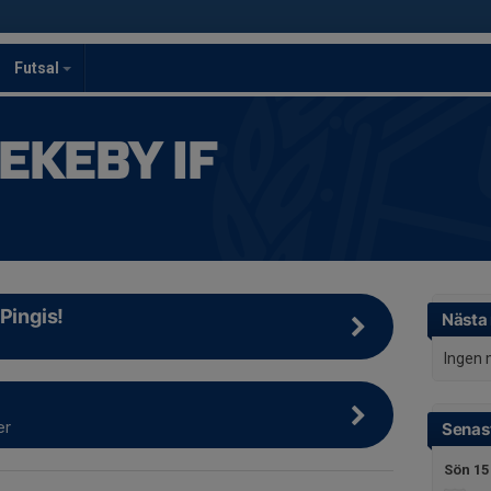
Futsal
EKEBY IF
Pingis!
Nästa
Ingen 
er
Senast
Sön 15