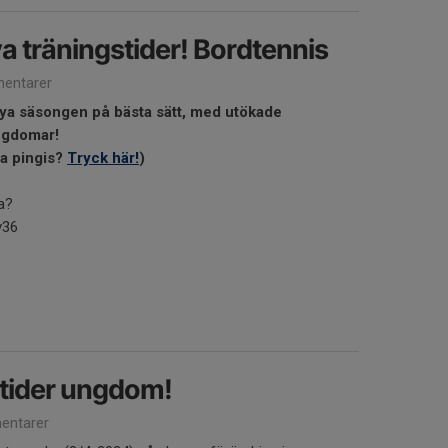
a träningstider! Bordtennis
entarer
nya säsongen på bästa sätt, med utökade
ungdomar!
la pingis?
Tryck här!
)
la?
v36
tider ungdom!
entarer