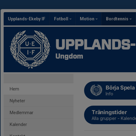
Upplands-Ekeby IF
Fotboll
Motion
Bordtennis
UPPLANDS-
Ungdom
Börja Spela 
Hem
Info
Nyheter
Träningstider
Medlemmar
Alla grupper - Kalend
Kalender