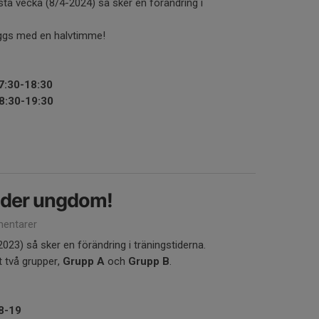
a vecka (8/4-2024) så sker en förändring i
äggs med en halvtimme!
7:30-18:30
8:30-19:30
tider ungdom!
entarer
23) så sker en förändring i träningstiderna.
 två grupper,
Grupp A
och
Grupp B
.
8-19