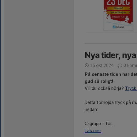
Nya tider, nya
15 okt 2024
0 kom
På senaste tiden har det
gud så roligt!
Vill du också börja?
Tryck 
Detta förhöjda tryck på må
nedan:
C-grupp = för...
Läs mer