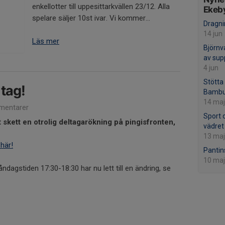
enkellotter till uppesittarkvällen 23/12. Alla
Ekeby
spelare säljer 10st ivar. Vi kommer...
Dragni
14 jun
Läs mer
Björnv
av sup
4 jun
Stötta
 tag!
Bambu
14 maj
mentarer
Sport o
 skett en otrolig deltagarökning på pingisfronten,
vädret
13 maj
här!
Pantin
10 maj
ndagstiden 17:30-18:30 har nu lett till en ändring, se