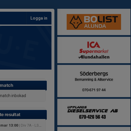
Logga in
 match
match inbokad
e resultat
 mar 13:00
| Div 7A - LS27205