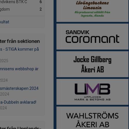
dvikens BTK C
6
gdom
2
sultat
er från sektionen
s - STIGA kommer på
 2025
nnisens webbshop är
2024
gsmästerskapen 2024
 2024
ra-Dubbeln avklarad!
2024
er från Upplands-