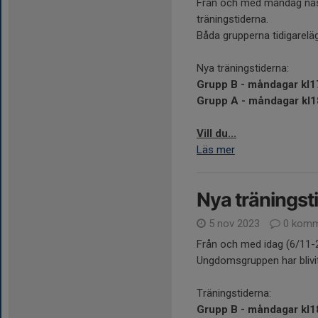
Från och med måndag näst
träningstiderna.
Båda grupperna tidigarel
Nya träningstiderna:
Grupp B - måndagar kl1
Grupp A - måndagar kl1
Vill du...
Läs mer
Nya tränings
5 nov 2023
0 komm
Från och med idag (6/11-20
Ungdomsgruppen har blivit
Träningstiderna:
Grupp B - måndagar kl1