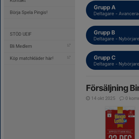
Kontakt
Grupp A
Börja Spela Pingis!
Deltagare - Avancer
Grupp B
STÖD UEIF
Deltagare - Nybörjar
Bli Medlem
Grupp C
Köp matchkläder här!
Deltagare - Nybörjar
Försäljning Bi
14 okt 2025
0 kom