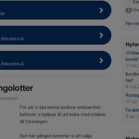
San
Un
ade
Fler re
e/Medelnivå
Nyhet
10 Mar
besök!
e/Medelnivå
2 mar
Bordte
här!
ngolotter
8 maj 
Rosla
mentarer
10 apr
För att vi ska kunna bedriva verksamhet
Föräld
behöver vi hjälpas åt att bidra med intäkter
8 apr 
till föreningen.
Den här gången kommer vi att sälja
Nyhet