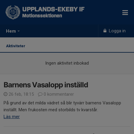
UPPLANDS-EKEBY IF
Motionssektionen
Logga in
Hem
Aktiviteter
Ingen aktivitet inbokad
Barnens Vasalopp inställd
26 feb, 18:15
0 kommentarer
På grund av det milda vädret så blir tyvärr barnens Vasalopp
inställt. Men frukosten med storbilds tv kvarstår.
Läs mer