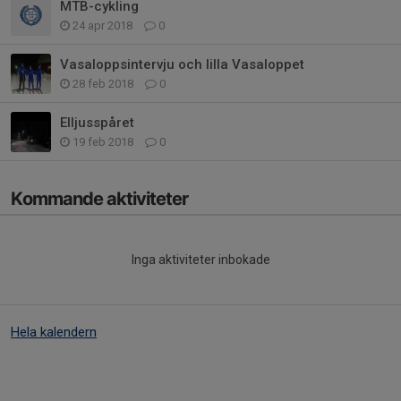
MTB-cykling
24 apr 2018
0
Vasaloppsintervju och lilla Vasaloppet
28 feb 2018
0
Elljusspåret
19 feb 2018
0
Kommande aktiviteter
Inga aktiviteter inbokade
Hela kalendern