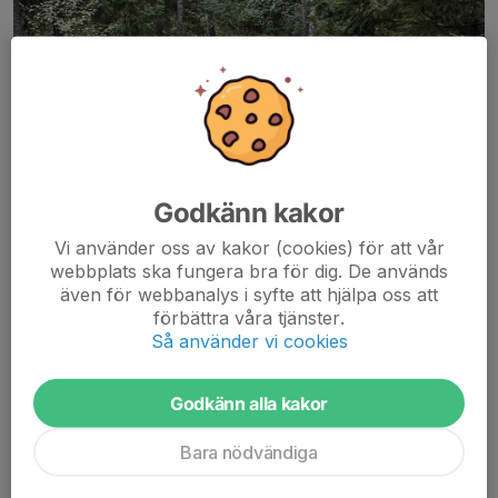
Godkänn kakor
Vi använder oss av kakor (cookies) för att vår
webbplats ska fungera bra för dig. De används
även för webbanalys i syfte att hjälpa oss att
förbättra våra tjänster.
Så använder vi cookies
Godkänn alla kakor
Ni kommer väl och provar våra uppfräschade mtb spår. Vi har
Bara nödvändiga
även skyltat dom tydligare och gjort lättare passage/slinga runt
dom lite tuffare partierna . Vi har även skyltat en grön lättcyklad