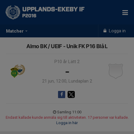
UPPLANDS-EKEBY IF
P2016
Logga in
Matcher
Almo BK / UEIF - Unik FK P16 Blå L
P10 år Lätt 2
-
21 jun, 12:00, Lundaplan 2
Samling 11:00
Endast kallade kunde anmäla sig till aktiviteten. 17 personer var kallade.
Logga in här