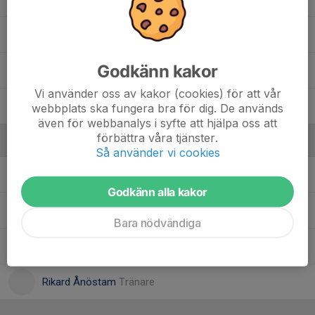
Malte Herdin Eriksson
Godkänn kakor
Sam Ånöstam
Vi använder oss av kakor (cookies) för att vår
William Blad
webbplats ska fungera bra för dig. De används
även för webbanalys i syfte att hjälpa oss att
förbättra våra tjänster.
Ledare
Så använder vi cookies
Björn Johansson
Ledare
Godkänn alla kakor
Karin Blad
Hjälptränare
Bara nödvändiga
Lisa Axelsson
Lagledare
Rikard Ånöstam
Tränare