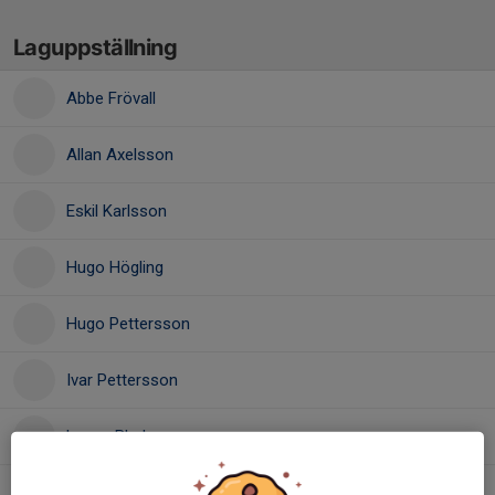
Laguppställning
Abbe Frövall
Allan Axelsson
Eskil Karlsson
Hugo Högling
Hugo Pettersson
Ivar Pettersson
Lucas Blad
Lukas Westerberg