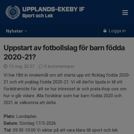
UPPLANDS-EKEBY IF
Sport och Lek
Logga in
Nyheter
Uppstart av fotbollslag för barn födda
2020-21?
13 maj, 20:57
0 kommentarer
Vi har fått in önskemål om att starta upp ett flicklag födda 2020-
21 och ett pojklag födda 2020-21. Vi vill därför bjuda in till ett
föräldramöte för att se hur intresset är och prata ihop oss om
hur vi går vidare. Alla föräldrar som har barn födda 2020 och
2021 är välkomna att delta.
Plats:
Lundaplan
Datum:
Söndag 17/5-2026
Tid:
09:30-10:00 Vi siktar på att vara klara till sport och lek