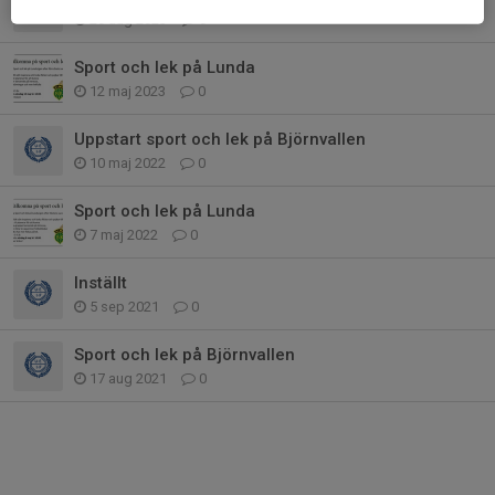
20 aug 2023
0
Sport och lek på Lunda
12 maj 2023
0
Uppstart sport och lek på Björnvallen
10 maj 2022
0
Sport och lek på Lunda
7 maj 2022
0
Inställt
5 sep 2021
0
Sport och lek på Björnvallen
17 aug 2021
0