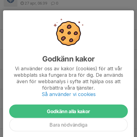
27 apr, 06:39
0
Sport och lek- sista gången för terminen 9 september
3 sep 2025
0
Sport och lek startar igen 12 augusti
7 aug 2025
0
Sommaruppehåll sport och lek
Godkänn kakor
23 jun 2025
0
Vi använder oss av kakor (cookies) för att vår
webbplats ska fungera bra för dig. De används
Sport och lek
även för webbanalys i syfte att hjälpa oss att
4 maj 2025
0
förbättra våra tjänster.
Så använder vi cookies
Sport och Lek- nu startar vi en fotbollsgrupp
1 jul 2024
0
Godkänn alla kakor
Sport och lek- inställt 12/9
11 sep 2023
0
Bara nödvändiga
Sport och lek på Björnvallen